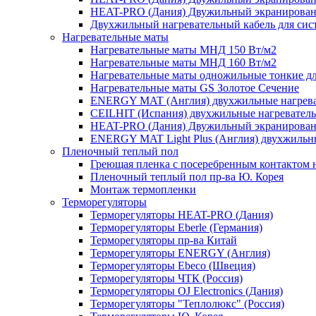
HEAT-PRO (Дания) Двужильный экранированн
Двухжильный нагревательный кабель для сист
Нагревательные маты
Нагревательные маты МНД 150 Вт/м2
Нагревательные маты МНД 160 Вт/м2
Нагревательные маты одножильные тонкие для
Нагревательные маты GS Золотое Сечение
ENERGY MAT (Англия) двухжильные нагреват
CEILHIT (Испания) двухжильные нагреватель
HEAT-PRO (Дания) Двужильный экранированн
ENERGY MAT Light Plus (Англия) двухжильны
Пленочный теплый пол
Греющая пленка c посеребренным контактом н
Пленочный теплый пол пр-ва Ю. Корея
Монтаж термопленки
Терморегуляторы
Терморегуляторы HEAT-PRO (Дания)
Терморегуляторы Eberle (Германия)
Терморегуляторы пр-ва Китай
Терморегуляторы ENERGY (Англия)
Терморегуляторы Ebeco (Швеция)
Терморегуляторы ЧТК (Россия)
Терморегуляторы OJ Electronics (Дания)
Терморегуляторы "Теплолюкс" (Россия)