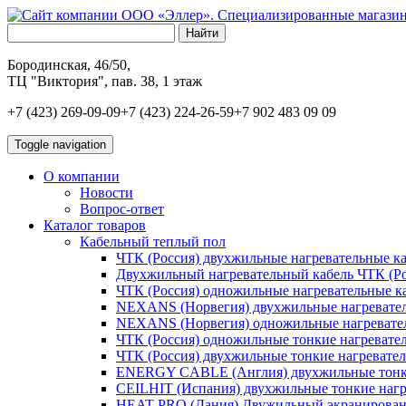
Бородинская, 46/50,
ТЦ "Виктория", пав. 38, 1 этаж
+7 (423) 269-09-09
+7 (423) 224-26-59
+7 902 483 09 09
Toggle navigation
О компании
Новости
Вопрос-ответ
Каталог товаров
Кабельный теплый пол
ЧТК (Россия) двухжильные нагревательные ка
Двухжильный нагревательный кабель ЧТК (Ро
ЧТК (Россия) одножильные нагревательные к
NEXANS (Норвегия) двухжильные нагреватель
NEXANS (Норвегия) одножильные нагревател
ЧТК (Россия) одножильные тонкие нагревате
ЧТК (Россия) двухжильные тонкие нагревател
ENERGY CABLE (Англия) двухжильные тонкие
CEILHIT (Испания) двухжильные тонкие нагр
HEAT-PRO (Дания) Двужильный экранированн