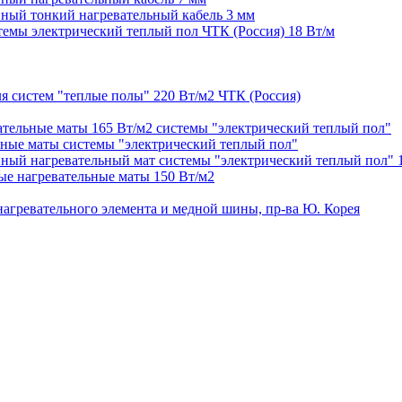
ый тонкий нагревательный кабель 3 мм
емы электрический теплый пол ЧТК (Россия) 18 Вт/м
 систем "теплые полы" 220 Вт/м2 ЧТК (Россия)
ельные маты 165 Вт/м2 системы "электрический теплый пол"
ные маты системы "электрический теплый пол"
ый нагревательный мат системы "электрический теплый пол" 
е нагревательные маты 150 Вт/м2
агревательного элемента и медной шины, пр-ва Ю. Корея