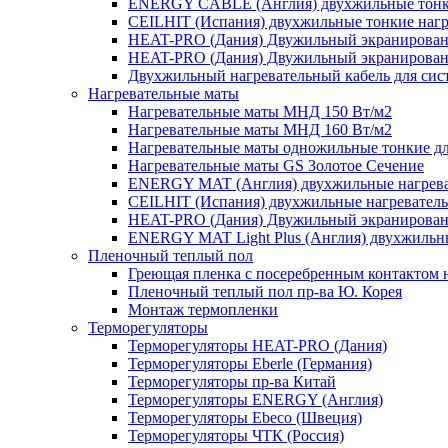
ENERGY CABLE (Англия) двухжильные тонкие
CEILHIT (Испания) двухжильные тонкие нагр
HEAT-PRO (Дания) Двужильный экранированн
HEAT-PRO (Дания) Двужильный экранированн
Двухжильный нагревательный кабель для сист
Нагревательные маты
Нагревательные маты МНД 150 Вт/м2
Нагревательные маты МНД 160 Вт/м2
Нагревательные маты одножильные тонкие для
Нагревательные маты GS Золотое Сечение
ENERGY MAT (Англия) двухжильные нагреват
CEILHIT (Испания) двухжильные нагреватель
HEAT-PRO (Дания) Двужильный экранированн
ENERGY MAT Light Plus (Англия) двухжильны
Пленочный теплый пол
Греющая пленка c посеребренным контактом н
Пленочный теплый пол пр-ва Ю. Корея
Монтаж термопленки
Терморегуляторы
Терморегуляторы HEAT-PRO (Дания)
Терморегуляторы Eberle (Германия)
Терморегуляторы пр-ва Китай
Терморегуляторы ENERGY (Англия)
Терморегуляторы Ebeco (Швеция)
Терморегуляторы ЧТК (Россия)