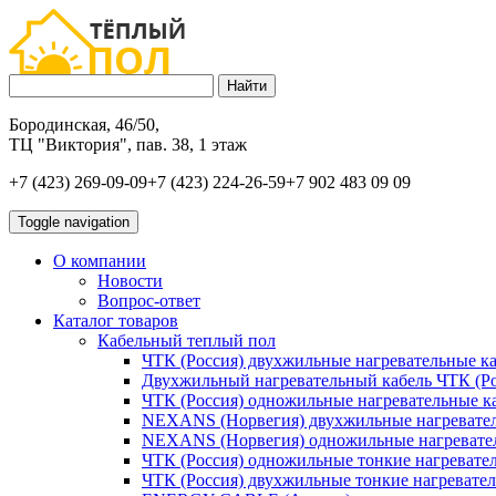
Бородинская, 46/50,
ТЦ "Виктория", пав. 38, 1 этаж
+7 (423) 269-09-09
+7 (423) 224-26-59
+7 902 483 09 09
Toggle navigation
О компании
Новости
Вопрос-ответ
Каталог товаров
Кабельный теплый пол
ЧТК (Россия) двухжильные нагревательные ка
Двухжильный нагревательный кабель ЧТК (Ро
ЧТК (Россия) одножильные нагревательные к
NEXANS (Норвегия) двухжильные нагреватель
NEXANS (Норвегия) одножильные нагревател
ЧТК (Россия) одножильные тонкие нагревате
ЧТК (Россия) двухжильные тонкие нагревател