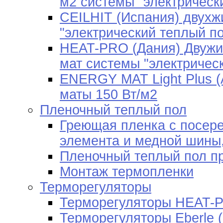
м2 системы "электрическ
CEILHIT (Испания) двух
"электрический теплый п
HEAT-PRO (Дания) Двужи
мат системы "электричес
ENERGY MAT Light Plus (
маты 150 Вт/м2
Пленочный теплый пол
Греющая пленка c посере
элемента и медной шины,
Пленочный теплый пол пр
Монтаж термопленки
Терморегуляторы
Терморегуляторы HEAT-P
Терморегуляторы Eberle 