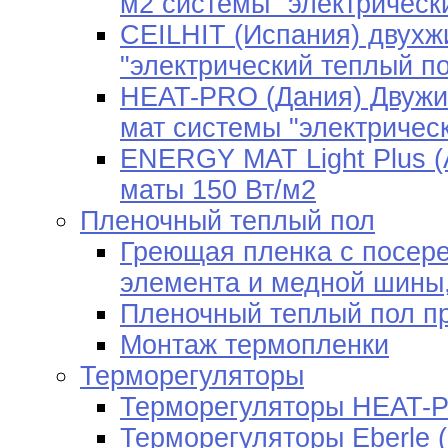
м2 системы "электрическ
CEILHIT (Испания) двух
"электрический теплый п
HEAT-PRO (Дания) Двужи
мат системы "электричес
ENERGY MAT Light Plus (
маты 150 Вт/м2
Пленочный теплый пол
Греющая пленка c посере
элемента и медной шины,
Пленочный теплый пол пр
Монтаж термопленки
Терморегуляторы
Терморегуляторы HEAT-P
Терморегуляторы Eberle 